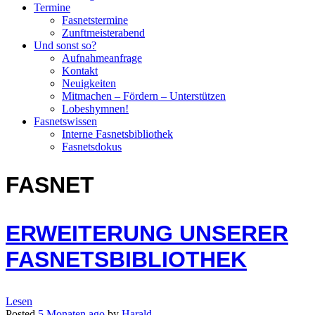
Termine
Fasnetstermine
Zunftmeisterabend
Und sonst so?
Aufnahmeanfrage
Kontakt
Neuigkeiten
Mitmachen – Fördern – Unterstützen
Lobeshymnen!
Fasnetswissen
Interne Fasnetsbibliothek
Fasnetsdokus
FASNET
ERWEITERUNG UNSERER
FASNETSBIBLIOTHEK
Lesen
Posted
5 Monaten
ago
by
Harald
.