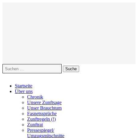
Suche
nach:
Zum
Startseite
Inhalt
Über uns
springen
Chronik
Unsere Zunftsage
Unser Brauchtum
Fasnetssprüche
Zunftregeln (!)
Zunftrat
Pressespiegel/
Umzugsmitschnitte