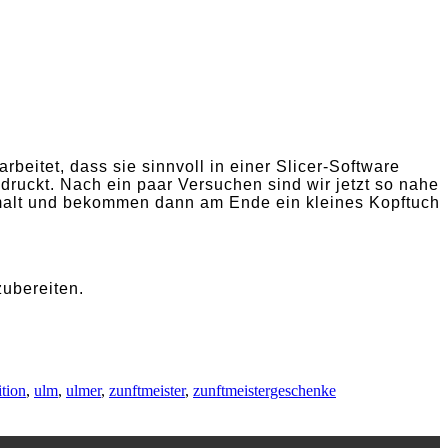
itet, dass sie sinnvoll in einer Slicer-Software
ruckt. Nach ein paar Versuchen sind wir jetzt so nahe
emalt und bekommen dann am Ende ein kleines Kopftuch
zubereiten.
ition
,
ulm
,
ulmer
,
zunftmeister
,
zunftmeistergeschenke