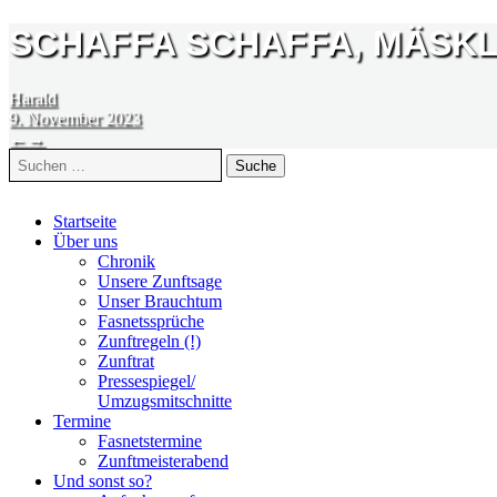
SCHAFFA SCHAFFA, MÄSKL
Harald
9. November 2023
BEITRAGSNAVIGATION
←
→
Suche
nach:
Zum
Startseite
Inhalt
Über uns
springen
Chronik
Unsere Zunftsage
Unser Brauchtum
Fasnetssprüche
Zunftregeln (!)
Zunftrat
Pressespiegel/
Umzugsmitschnitte
Termine
Fasnetstermine
Zunftmeisterabend
Und sonst so?