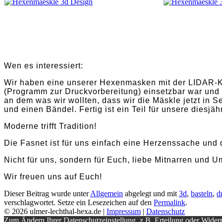
Wen es interessiert:
Wir haben eine unserer Hexenmasken mit der LIDAR-Kam
(Programm zur Druckvorbereitung) einsetzbar war und 
an dem was wir wollten, dass wir die Mäskle jetzt i
und einen Bändel. Fertig ist ein Teil für unsere diesj
Moderne trifft Tradition!
Die Fasnet ist für uns einfach eine Herzenssache und d
Nicht für uns, sondern für Euch, liebe Mitnarren und 
Wir freuen uns auf Euch!
Dieser Beitrag wurde unter
Allgemein
abgelegt und mit
3d
,
basteln
,
d
verschlagwortet. Setze ein Lesezeichen auf den
Permalink
.
© 2026 ulmer-lechthal-hexa.de |
Impressum
|
Datenschutz
Zum Ändern Ihrer Datenschutzeinstellung, z.B. Erteilung oder Widerr