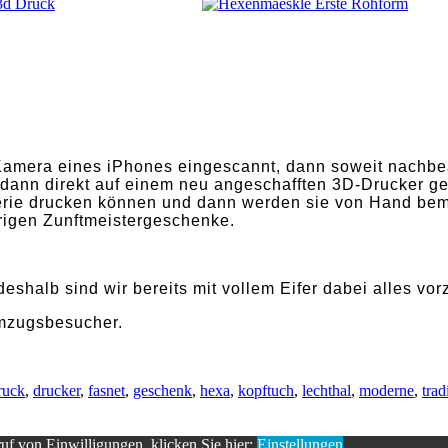
era eines iPhones eingescannt, dann soweit nachbearbe
dann direkt auf einem neu angeschafften 3D-Drucker ged
n Serie drucken können und dann werden sie von Hand b
ährigen Zunftmeistergeschenke.
eshalb sind wir bereits mit vollem Eifer dabei alles vor
Umzugsbesucher.
ruck
,
drucker
,
fasnet
,
geschenk
,
hexa
,
kopftuch
,
lechthal
,
moderne
,
trad
uf von Einwilligungen, klicken Sie hier:
Einstellungen