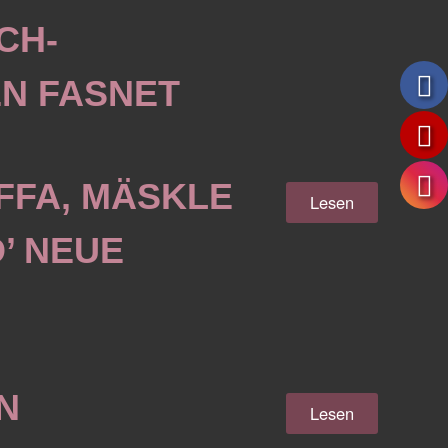
CH-
N FASNET
FFA, MÄSKLE
Lesen
’ NEUE
N
Lesen