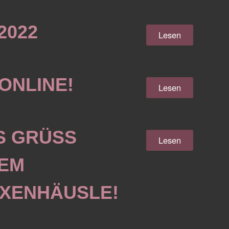
2022
Lesen
ONLINE!
Lesen
 GRÜSS G
Lesen
M V
XENHÄUSLE!