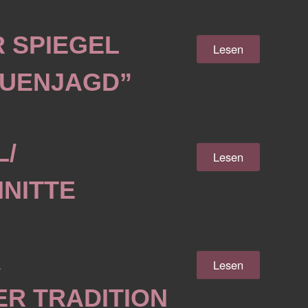
ER SPIEGEL
Lesen
RAUENJAGD”
L/
Lesen
NITTE
R
Lesen
R TRADITION