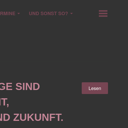
ERMINE
UND SONST SO?
E SIND
Lesen
T,
D ZUKUNFT.