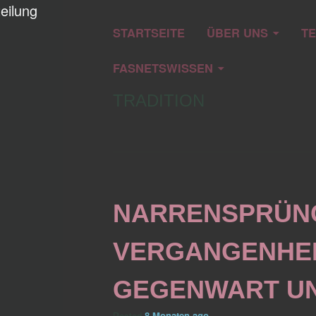
eilung
STARTSEITE
ÜBER UNS
T
FASNETSWISSEN
TRADITION
NARRENSPRÜNG
VERGANGENHEI
GEGENWART UN
Posted
8 Monaten
ago
.