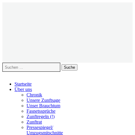
Suche
nach:
Zum
Startseite
Inhalt
Über uns
springen
Chronik
Unsere Zunftsage
Unser Brauchtum
Fasnetssprüche
Zunftregeln (!)
Zunftrat
Pressespiegel/
Umzugsmitschnitte