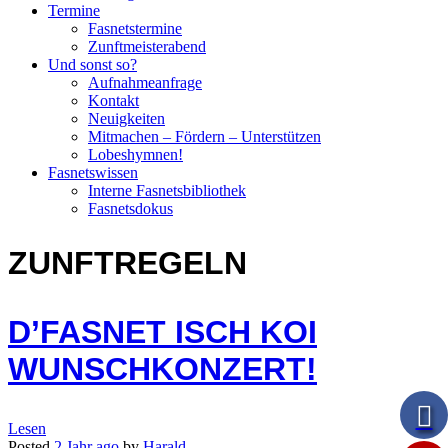
Termine
Fasnetstermine
Zunftmeisterabend
Und sonst so?
Aufnahmeanfrage
Kontakt
Neuigkeiten
Mitmachen – Fördern – Unterstützen
Lobeshymnen!
Fasnetswissen
Interne Fasnetsbibliothek
Fasnetsdokus
ZUNFTREGELN
D’FASNET ISCH KOI
WUNSCHKONZERT!
Lesen
Posted
2 Jahr
ago
by
Harald
.