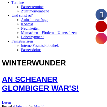
Termine
Fasnetstermine
Zunftmeisterabend
Und sonst so?
Aufnahmeanfrage
Kontakt
Neuigkeiten
Mitmachen – Fördern – Unterstützen
Lobeshymnen!
Fasnetswissen
Interne Fasnetsbibliothek
Fasnetsdokus
WINTERWUNDER
AN SCHEANER
GLOMBIGER WAR’S!
Lesen
Posted
4 Jahr
ago
by
Harald
.