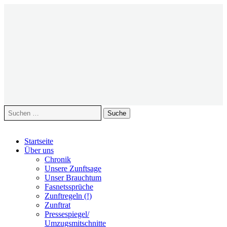
Suche
nach:
Zum
Startseite
Inhalt
Über uns
springen
Chronik
Unsere Zunftsage
Unser Brauchtum
Fasnetssprüche
Zunftregeln (!)
Zunftrat
Pressespiegel/
Umzugsmitschnitte