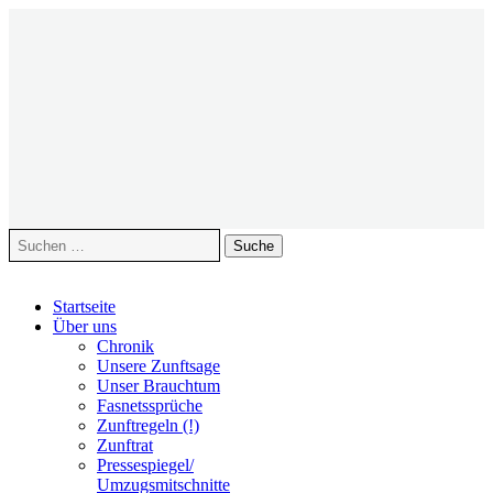
Suche
nach:
Zum
Startseite
Inhalt
Über uns
springen
Chronik
Unsere Zunftsage
Unser Brauchtum
Fasnetssprüche
Zunftregeln (!)
Zunftrat
Pressespiegel/
Umzugsmitschnitte