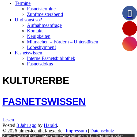
Termine
Fasnetstermine
Zunftmeisterabend
Und sonst so?
Aufnahmeanfrage
Kontakt
Neuigkeiten
Mitmachen – Fördern – Unterstützen
Lobeshymnen!
Fasnetswissen
Interne Fasnetsbibliothek
Fasnetsdokus
KULTURERBE
FASNETSWISSEN
Lesen
Posted
3 Jahr
ago
by
Harald
.
© 2026 ulmer-lechthal-hexa.de |
Impressum
|
Datenschutz
Zum Ändern Ihrer Datenschutzeinstellung, z.B. Erteilung oder