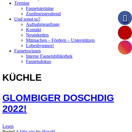
Termine
Fasnetstermine
Zunftmeisterabend
Und sonst so?
Aufnahmeanfrage
Kontakt
Neuigkeiten
Mitmachen – Fördern – Unterstützen
Lobeshymnen!
Fasnetswissen
Interne Fasnetsbibliothek
Fasnetsdokus
KÜCHLE
GLOMBIGER DOSCHDIG
2022!
Lesen
Posted
4 Jahr
ago
by
Harald
.