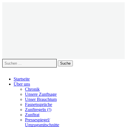
Suche
nach:
Zum
Startseite
Inhalt
Über uns
springen
Chronik
Unsere Zunftsage
Unser Brauchtum
Fasnetssprüche
Zunftregeln (!)
Zunftrat
Pressespiegel/
Umzugsmitschnitte