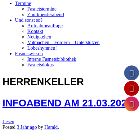
Termine
Fasnetstermine
Zunftmeisterabend
Und sonst so?
Aufnahmeanfrage
Kontakt
Neuigkeiten
Mitmachen – Fördern – Unterstützen
Lobeshymnen!
Fasnetswissen
Interne Fasnetsbibliothek
Fasnetsdokus
HERRENKELLER
INFOABEND AM 21.03.2023
Lesen
Posted
3 Jahr
ago
by
Harald
.