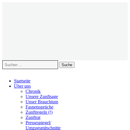
Suche
nach:
Zum
Startseite
Inhalt
Über uns
springen
Chronik
Unsere Zunftsage
Unser Brauchtum
Fasnetssprüche
Zunftregeln (!)
Zunftrat
Pressespiegel/
Umzugsmitschnitte