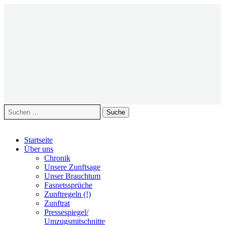
Suche
nach:
Zum
Startseite
Inhalt
Über uns
springen
Chronik
Unsere Zunftsage
Unser Brauchtum
Fasnetssprüche
Zunftregeln (!)
Zunftrat
Pressespiegel/
Umzugsmitschnitte