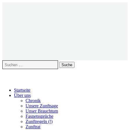
Suche
nach:
Zum
Startseite
Inhalt
Über uns
springen
Chronik
Unsere Zunftsage
Unser Brauchtum
Fasnetssprüche
Zunftregeln (!)
Zunftrat