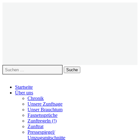
Suche
nach:
Zum
Startseite
Inhalt
Über uns
springen
Chronik
Unsere Zunftsage
Unser Brauchtum
Fasnetssprüche
Zunftregeln (!)
Zunftrat
Pressespiegel/
Umzugsmitschnitte