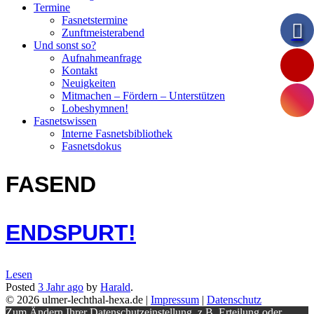
Termine
Fasnetstermine
Zunftmeisterabend
Und sonst so?
Aufnahmeanfrage
Kontakt
Neuigkeiten
Mitmachen – Fördern – Unterstützen
Lobeshymnen!
Fasnetswissen
Interne Fasnetsbibliothek
Fasnetsdokus
FASEND
ENDSPURT!
Lesen
Posted
3 Jahr
ago
by
Harald
.
© 2026 ulmer-lechthal-hexa.de |
Impressum
|
Datenschutz
Zum Ändern Ihrer Datenschutzeinstellung, z.B. Erteilung oder