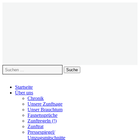
Suche
nach:
Zum
Startseite
Inhalt
Über uns
springen
Chronik
Unsere Zunftsage
Unser Brauchtum
Fasnetssprüche
Zunftregeln (!)
Zunftrat
Pressespiegel/
Umzugsmitschnitte