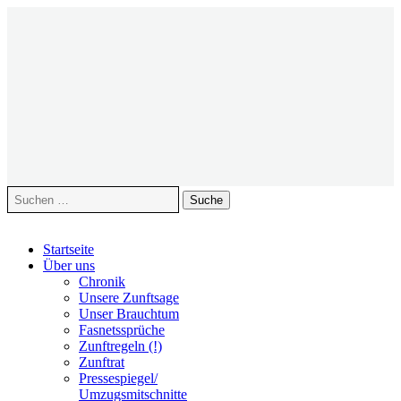
Suche
nach:
Zum
Startseite
Inhalt
Über uns
springen
Chronik
Unsere Zunftsage
Unser Brauchtum
Fasnetssprüche
Zunftregeln (!)
Zunftrat
Pressespiegel/
Umzugsmitschnitte