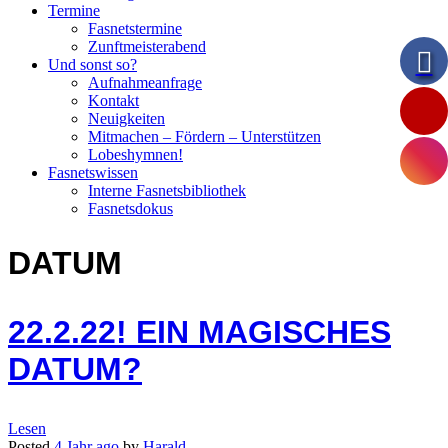
Termine
Fasnetstermine
Zunftmeisterabend
Und sonst so?
Aufnahmeanfrage
Kontakt
Neuigkeiten
Mitmachen – Fördern – Unterstützen
Lobeshymnen!
Fasnetswissen
Interne Fasnetsbibliothek
Fasnetsdokus
DATUM
22.2.22! EIN MAGISCHES
DATUM?
Lesen
Posted
4 Jahr
ago
by
Harald
.